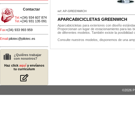
Contactar
ref: AP-GREENWICH
Tel.
+(34) 934 607 874
APARCABICICLETAS GREENWICH
Tel.
+(34) 931 135 091
Aparcabicicletas para exteriores con diseño estándar
Proporcionan un lugar de estacionamiento para las bi
Fax
+(34) 933 993 959
de diferentes modelos. También existe la posibilidad 
Email:
pilotec@pilotec.es
Consulte nuestros modelos, disponemos de una amp
¿Quiéres trabajar
con nosotros?
Haz click
aquí
y envíanos
tu curriculum
©2026 PI