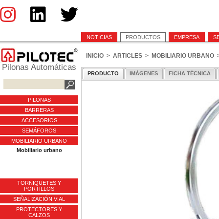
NOTICIAS
PRODUCTOS
EMPRESA
S
INICIO
>
ARTICLES
>
MOBILIARIO URBANO
Pilonas Automáticas
PRODUCTO
IMÁGENES
FICHA TÉCNICA
PILONAS
BARRERAS
ACCESORIOS
SEMÁFOROS
MOBILIARIO URBANO
Mobiliario urbano
TORNIQUETES Y
PORTILLOS
SEÑALIZACIÓN VIAL
PROTECTORES Y
CALZOS