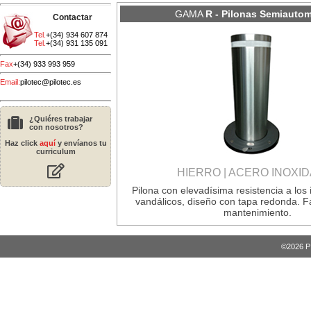
GAMA
R - Pilonas Semiautom
Contactar
Tel.
+(34) 934 607 874
Tel.
+(34) 931 135 091
Fax
+(34) 933 993 959
Email:
pilotec@pilotec.es
¿Quiéres trabajar
con nosotros?
Haz click
aquí
y envíanos tu
curriculum
HIERRO | ACERO INOXI
Pilona con elevadísima resistencia a los
vandálicos, diseño con tapa redonda. Fác
mantenimiento.
©2026 PI