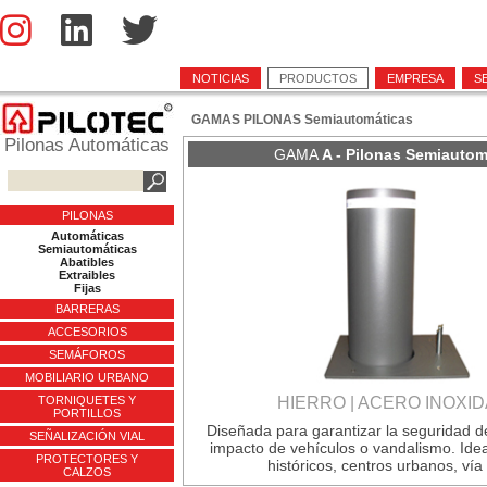
NOTICIAS
PRODUCTOS
EMPRESA
S
GAMAS PILONAS Semiautomáticas
Pilonas Automáticas
GAMA
A - Pilonas Semiautom
PILONAS
Automáticas
Semiautomáticas
Abatibles
Extraibles
Fijas
BARRERAS
ACCESORIOS
SEMÁFOROS
MOBILIARIO URBANO
TORNIQUETES Y
HIERRO | ACERO INOXI
PORTILLOS
Diseñada para garantizar la seguridad d
SEÑALIZACIÓN VIAL
impacto de vehículos o vandalismo. Ide
PROTECTORES Y
históricos, centros urbanos, vía 
CALZOS