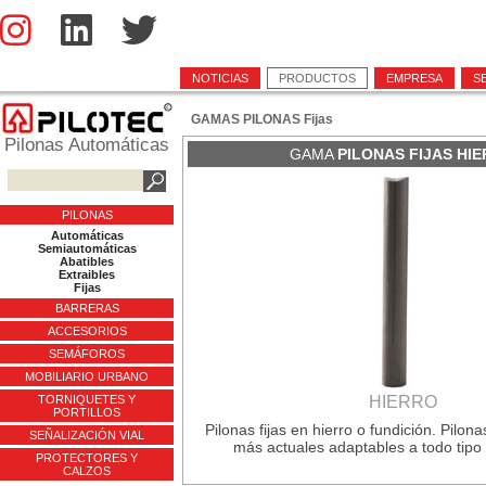
NOTICIAS
PRODUCTOS
EMPRESA
S
GAMAS PILONAS Fijas
Pilonas Automáticas
GAMA
PILONAS FIJAS HI
PILONAS
Automáticas
Semiautomáticas
Abatibles
Extraibles
Fijas
BARRERAS
ACCESORIOS
SEMÁFOROS
MOBILIARIO URBANO
TORNIQUETES Y
HIERRO
PORTILLOS
Pilonas fijas en hierro o fundición. Pilon
SEÑALIZACIÓN VIAL
más actuales adaptables a todo tipo
PROTECTORES Y
CALZOS