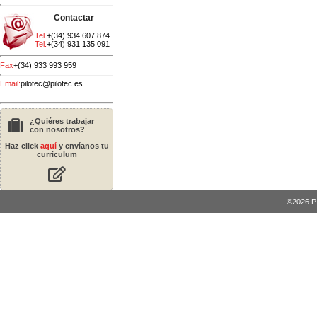
Contactar
Tel.
+(34) 934 607 874
Tel.
+(34) 931 135 091
Fax
+(34) 933 993 959
Email:
pilotec@pilotec.es
¿Quiéres trabajar
con nosotros?
Haz click
aquí
y envíanos tu
curriculum
©2026 PI