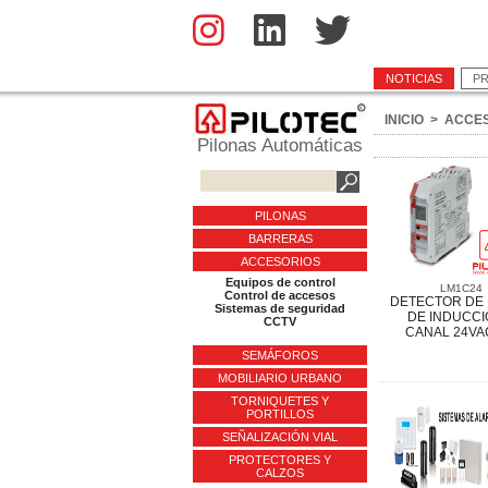
NOTICIAS
P
INICIO
>
ACCE
Pilonas Automáticas
PILONAS
BARRERAS
ACCESORIOS
Equipos de control
LM1C24
Control de accesos
DETECTOR DE
Sistemas de seguridad
DE INDUCCI
CCTV
CANAL 24VA
SEMÁFOROS
MOBILIARIO URBANO
TORNIQUETES Y
PORTILLOS
SEÑALIZACIÓN VIAL
PROTECTORES Y
CALZOS