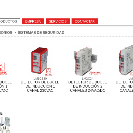
RODUCTOS
EMPRESA
SERVICIOS
CONTACTAR
SORIOS
>
SISTEMAS DE SEGURIDAD
LM1C230
LM2C24
LM
 BUCLE
DETECTOR DE BUCLE
DETECTOR DE BUCLE
DETECTO
ÓN 1
DE INDUCCIÓN 1
DE INDUCCIÓN 2
DE IND
C/DC
CANAL 230VAC
CANALES 24VAC/DC
CANALE