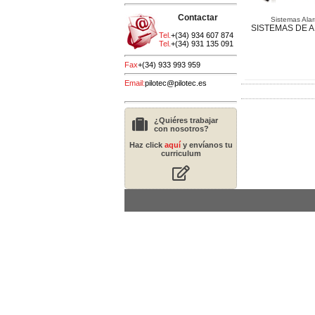
Contactar
Sistemas Ala
SISTEMAS DE 
Tel.
+(34) 934 607 874
Tel.
+(34) 931 135 091
Fax
+(34) 933 993 959
Email:
pilotec@pilotec.es
¿Quiéres trabajar
con nosotros?
Haz click
aquí
y envíanos tu
curriculum