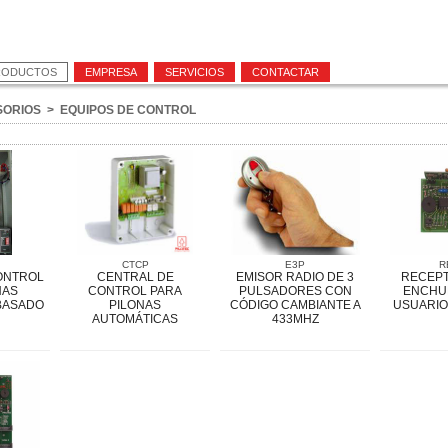
RODUCTOS
EMPRESA
SERVICIOS
CONTACTAR
SORIOS
>
EQUIPOS DE CONTROL
CTCP
E3P
R
ONTROL
CENTRAL DE
EMISOR RADIO DE 3
RECEPT
NAS
CONTROL PARA
PULSADORES CON
ENCHUF
BASADO
PILONAS
CÓDIGO CAMBIANTE A
USUARIO
AUTOMÁTICAS
433MHZ