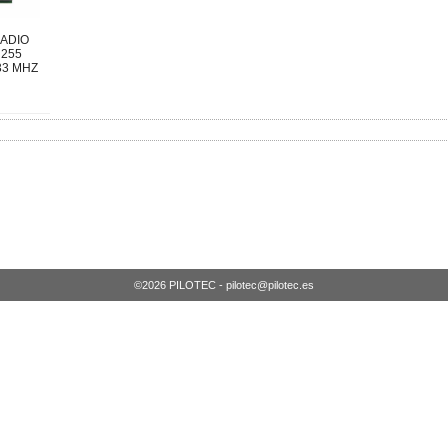
ADIO
 255
33 MHZ
©2026 PILOTEC - pilotec@pilotec.es