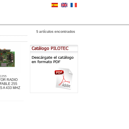
5 artículos encontrados
E255
OR RADIO
ABLE 255
S A 433 MHZ