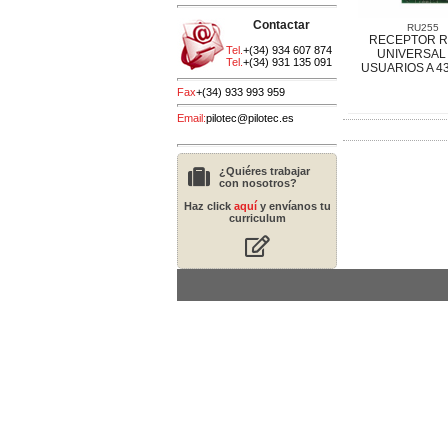
Contactar
RU255
RECEPTOR R
Tel.
+(34) 934 607 874
UNIVERSAL
Tel.
+(34) 931 135 091
USUARIOS A 4
Fax
+(34) 933 993 959
Email:
pilotec@pilotec.es
¿Quiéres trabajar
con nosotros?
Haz click
aquí
y envíanos tu
curriculum