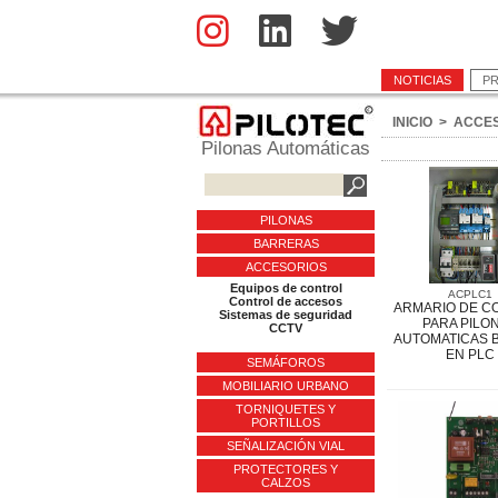
NOTICIAS
P
INICIO
>
ACCE
Pilonas Automáticas
PILONAS
BARRERAS
ACCESORIOS
Equipos de control
ACPLC1
Control de accesos
ARMARIO DE C
Sistemas de seguridad
PARA PILO
CCTV
AUTOMATICAS 
EN PLC
SEMÁFOROS
MOBILIARIO URBANO
TORNIQUETES Y
PORTILLOS
SEÑALIZACIÓN VIAL
PROTECTORES Y
CALZOS