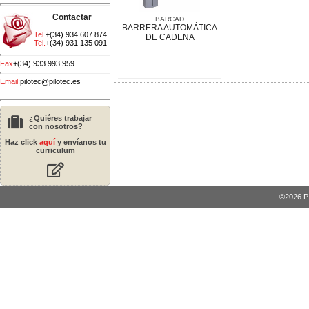
Contactar
BARCAD
BARRERA AUTOMÁTICA
Tel.
+(34) 934 607 874
DE CADENA
Tel.
+(34) 931 135 091
Fax
+(34) 933 993 959
Email:
pilotec@pilotec.es
¿Quiéres trabajar
con nosotros?
Haz click
aquí
y envíanos tu
curriculum
©2026 PI