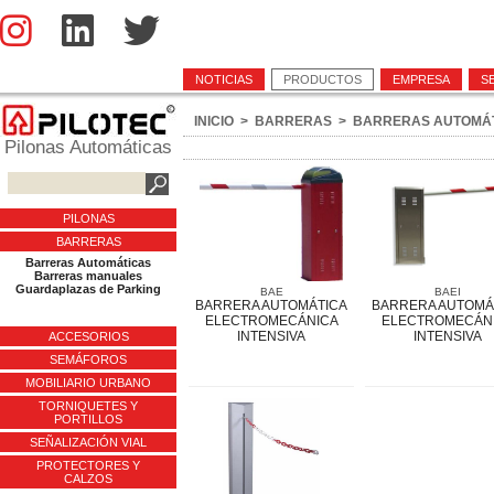
NOTICIAS
PRODUCTOS
EMPRESA
S
INICIO
>
BARRERAS
>
BARRERAS AUTOMÁ
Pilonas Automáticas
PILONAS
BARRERAS
Barreras Automáticas
Barreras manuales
Guardaplazas de Parking
BAE
BAEI
BARRERA AUTOMÁTICA
BARRERA AUTOMÁ
ELECTROMECÁNICA
ELECTROMECÁN
INTENSIVA
INTENSIVA
ACCESORIOS
SEMÁFOROS
MOBILIARIO URBANO
TORNIQUETES Y
PORTILLOS
SEÑALIZACIÓN VIAL
PROTECTORES Y
CALZOS