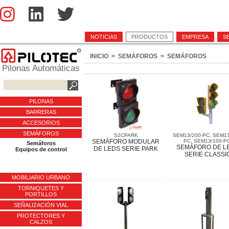
NOTICIAS
PRODUCTOS
EMPRESA
S
INICIO
>
SEMÁFOROS
>
SEMÁFOROS
Pilonas Automáticas
PILONAS
BARRERAS
ACCESORIOS
SEMÁFOROS
S2CPARK
SEM13/200-PC, SEM13
SEMÁFORO MODULAR
PC, SEM13/100-PC
Semáforos
SEMÁFORO DE L
DE LEDS SERIE PARK
Equipos de control
SERIE CLASSI
MOBILIARIO URBANO
TORNIQUETES Y
PORTILLOS
SEÑALIZACIÓN VIAL
PROTECTORES Y
CALZOS