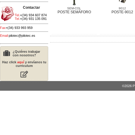
Contactar
SEM-COL
9012
POSTE SEMÁFORO
POSTE-9012
Tel.
+(34) 934 607 874
Tel.
+(34) 931 135 091
Fax
+(34) 933 993 959
Email:
pilotec@pilotec.es
¿Quiéres trabajar
con nosotros?
Haz click
aquí
y envíanos tu
curriculum
©2026 PI