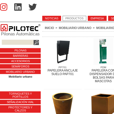
NOTICIAS
PRODUCTOS
EMPRESA
S
INICIO
>
MOBILIARIO URBANO
>
MOBILIARI
Pilonas Automáticas
PILONAS
BARRERAS
ACCESORIOS
SEMÁFOROS
PP701
PDM
PAPELERA ANCLAJE
PAPELERA CO
MOBILIARIO URBANO
SUELO PAP701
DISPENSADOR 
Mobiliario urbano
BOLSAS PARA
MASCOTAS
TORNIQUETES Y
PORTILLOS
SEÑALIZACIÓN VIAL
PROTECTORES Y
CALZOS