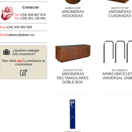
Contactar
JAR90100F
JAR707070F
JARDINERAS
JARDINERAS
Tel.
+(34) 934 607 874
REDONDAS
CUADRADAS
Tel.
+(34) 931 135 091
Fax
+(34) 933 993 959
Email:
pilotec@pilotec.es
¿Quiéres trabajar
con nosotros?
Haz click
aquí
y envíanos tu
curriculum
JAR1507070F
AP-UNIBICI
JARDINERAS
APARCABICICLE
RECTANGULARES
UNIVERSAL UNIB
DOBLE BOX