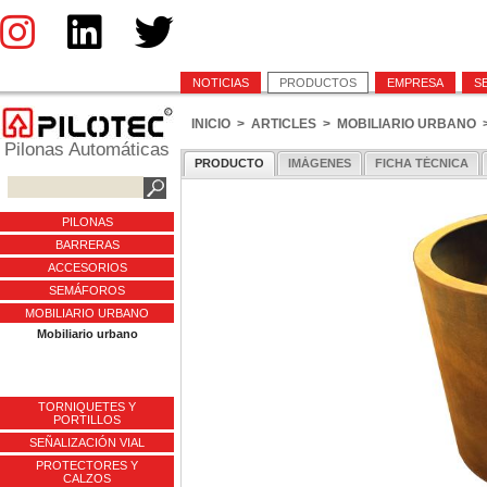
NOTICIAS
PRODUCTOS
EMPRESA
S
INICIO
>
ARTICLES
>
MOBILIARIO URBANO
Pilonas Automáticas
PRODUCTO
IMÁGENES
FICHA TÉCNICA
PILONAS
BARRERAS
ACCESORIOS
SEMÁFOROS
MOBILIARIO URBANO
Mobiliario urbano
TORNIQUETES Y
PORTILLOS
SEÑALIZACIÓN VIAL
PROTECTORES Y
CALZOS