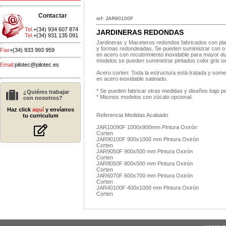
Contactar
ref: JAR90100F
Tel.
+(34) 934 607 874
JARDINERAS REDONDAS
Tel.
+(34) 931 135 091
Jardineras y Maceteros redondos fabricados con pla
y formas redondeadas. Se pueden suministrar con o s
Fax
+(34) 933 993 959
en acero con recubrimiento inoxidable para mayor dur
modelos se pueden suministrar pintados color gris o
Email:
pilotec@pilotec.es
Acero corten: Toda la estructura está tratada y some
en acero inoxidable satinado.
* Se pueden fabricar otras medidas y diseños bajo pe
¿Quiéres trabajar
* Mismos modelos con zócalo opcional.
con nosotros?
Haz click
aquí
y envíanos
Referencia Medidas Acabado
tu curriculum
JAR10090F 1000x900mm Pintura Oxirón
Corten
JAR90100F 900x1000 mm Pintura Oxirón
Corten
JAR9050F 900x500 mm Pintura Oxirón
Corten
JAR8050F 800x500 mm Pintura Oxirón
Corten
JAR6070F 600x700 mm Pintura Oxirón
Corten
JAR40100F 400x1000 mm Pintura Oxirón
Corten